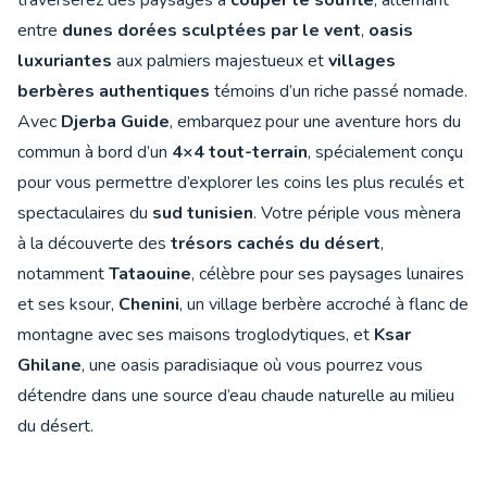
traverserez des paysages à
couper le souffle
, alternant
entre
dunes dorées sculptées par le vent
,
oasis
luxuriantes
aux palmiers majestueux et
villages
berbères authentiques
témoins d’un riche passé nomade.
Avec
Djerba Guide
, embarquez pour une aventure hors du
commun à bord d’un
4×4 tout-terrain
, spécialement conçu
pour vous permettre d’explorer les coins les plus reculés et
spectaculaires du
sud tunisien
. Votre périple vous mènera
à la découverte des
trésors cachés du désert
,
notamment
Tataouine
, célèbre pour ses paysages lunaires
et ses ksour,
Chenini
, un village berbère accroché à flanc de
montagne avec ses maisons troglodytiques, et
Ksar
Ghilane
, une oasis paradisiaque où vous pourrez vous
détendre dans une source d’eau chaude naturelle au milieu
du désert.