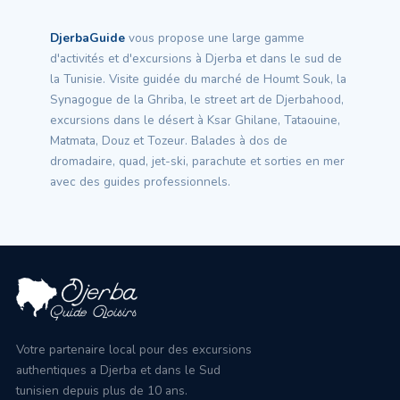
DjerbaGuide
vous propose une large gamme
d'activités et d'excursions à Djerba et dans le sud de
la Tunisie. Visite guidée du marché de Houmt Souk, la
Synagogue de la Ghriba, le street art de Djerbahood,
excursions dans le désert à Ksar Ghilane, Tataouine,
Matmata, Douz et Tozeur. Balades à dos de
dromadaire, quad, jet-ski, parachute et sorties en mer
avec des guides professionnels.
Votre partenaire local pour des excursions
authentiques a Djerba et dans le Sud
tunisien depuis plus de 10 ans.