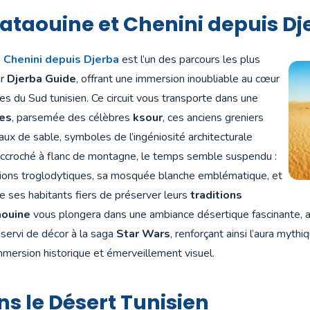
Tataouine et Chenini depuis Dj
t Chenini depuis Djerba
est l’un des parcours les plus
ar
Djerba Guide
, offrant une immersion inoubliable au cœur
s du Sud tunisien. Ce circuit vous transporte dans une
res
, parsemée des célèbres
ksour
, ces anciens greniers
eaux de sable, symboles de l’ingéniosité architecturale
 accroché à flanc de montagne, le temps semble suspendu :
tions troglodytiques, sa mosquée blanche emblématique, et
de ses habitants fiers de préserver leurs
traditions
aouine
vous plongera dans une ambiance désertique fascinante, 
ervi de décor à la saga
Star Wars
, renforçant ainsi l’aura mythi
immersion historique et émerveillement visuel.
s le Désert Tunisien