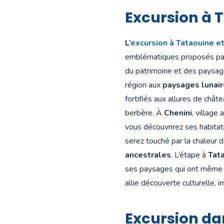
Excursion à 
L’
excursion à Tataouine e
emblématiques proposés p
du patrimoine et des paysage
région aux
paysages lunai
fortifiés aux allures de chât
berbère. À
Chenini
, village
vous découvrirez ses habita
serez touché par la chaleur 
ancestrales
. L’étape à
Tat
ses paysages qui ont même s
allie découverte culturelle, 
Excursion dan