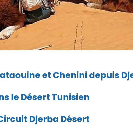
Tataouine et Chenini depuis Dj
s le Désert Tunisien
rcuit Djerba Désert