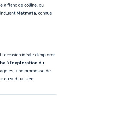
é à flanc de colline, ou
 incluent
Matmata
, connue
 l’occasion idéale d’explorer
rba
à l’
exploration du
yage est une promesse de
r du sud tunisien.