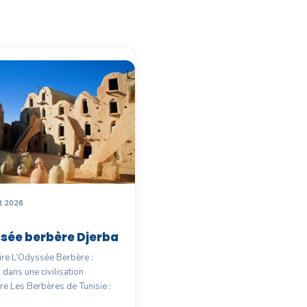
et 2026
sée berbère Djerba
e L’Odyssée Berbère :
 dans une civilisation
re Les Berbères de Tunisie :