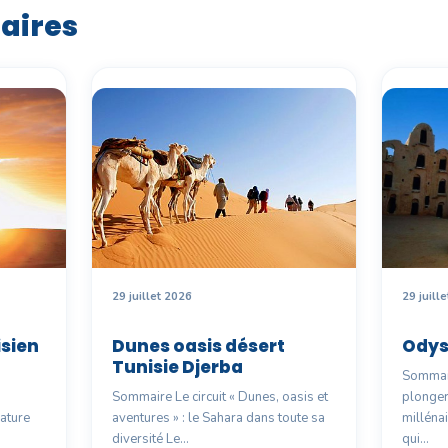
laires
29 juillet 2026
29 juill
sien
Dunes oasis désert
Odys
Tunisie Djerba
Sommair
d
Sommaire Le circuit « Dunes, oasis et
plonger
nature
aventures » : le Sahara dans toute sa
millénai
diversité Le…
qui…