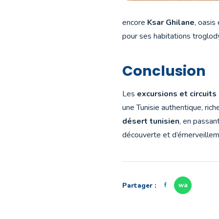
encore
Ksar Ghilane
, oasis
pour ses habitations troglod
Conclusion
Les
excursions et circuits
une Tunisie authentique, rich
désert tunisien
, en passan
découverte et d’émerveilleme
Partager :
f
wa