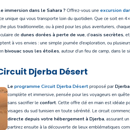
ble immersion dans le Sahara ?
Offrez-vous une
excursion dan
ce unique qui vous transporte loin du quotidien. Que ce soit en 4×
he plus traditionnelle, ou à pied pour les plus aventuriers, chaq
culaire de
dunes dorées à perte de vue
, d’
oasis secrètes
, e
aptent à vos envies : une simple journée d’exploration, ou plusieur
 en
bivouac sous les étoiles
, autour d’un feu de camp, dans le s
rcuit Djerba Désert
Le
programme Circuit Djerba Désert
proposé par
Djerba
complète et immersive, pensée pour les voyageurs en quête
sans sacrifier le
confort
. Cette offre clé en main est idéale p
visages du sud tunisien en toute sérénité. Le circuit commen
directe depuis votre hébergement à Djerba
, assurant u
partirez ensuite à la découverte de lieux emblématiques c