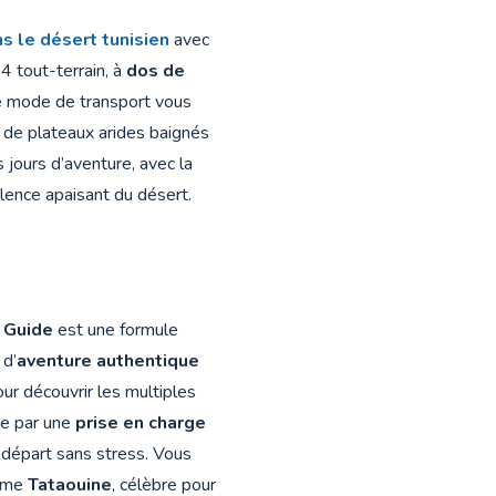
s le désert tunisien
avec
4 tout-terrain, à
dos de
ue mode de transport vous
t de plateaux arides baignés
s jours d’aventure, avec la
ilence apaisant du désert.
 Guide
est une formule
 d’
aventure authentique
our découvrir les multiples
ce par une
prise en charge
n départ sans stress. Vous
omme
Tataouine
, célèbre pour