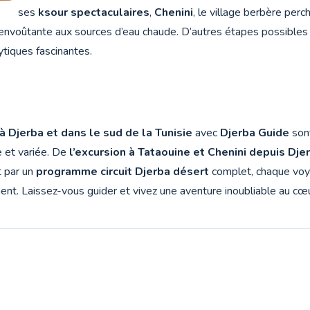
ses
ksour spectaculaires
,
Chenini
, le village berbère perch
 envoûtante aux sources d’eau chaude. D’autres étapes possibles
ytiques fascinantes.
 à Djerba et dans le sud de la Tunisie
avec
Djerba Guide
sont
e et variée. De
l’excursion à Tataouine et Chenini depuis Dje
t par un
programme circuit Djerba désert
complet, chaque vo
nt. Laissez-vous guider et vivez une aventure inoubliable au cœu