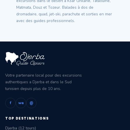
excursions dans le désert à Ksar Ghilane, Tataouine,
Matmata, Douz et Tozeur. Balades à dos de
dromadaire, quad, jet-ski, parachute et sorties en mer
avec des guides professionnels.
Votre partenaire local pour des excursions
authentiques a Djerba et dans le Sud
tunisien depuis plus de 10 ans.
f
wa
@
TOP DESTINATIONS
Djerba (12 tours)