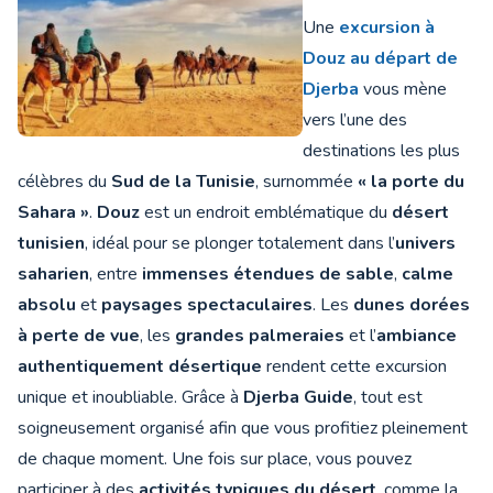
Une
excursion à
Douz au départ de
Djerba
vous mène
vers l’une des
destinations les plus
célèbres du
Sud de la Tunisie
, surnommée
« la porte du
Sahara »
.
Douz
est un endroit emblématique du
désert
tunisien
, idéal pour se plonger totalement dans l’
univers
saharien
, entre
immenses étendues de sable
,
calme
absolu
et
paysages spectaculaires
. Les
dunes dorées
à perte de vue
, les
grandes palmeraies
et l’
ambiance
authentiquement désertique
rendent cette excursion
unique et inoubliable. Grâce à
Djerba Guide
, tout est
soigneusement organisé afin que vous profitiez pleinement
de chaque moment. Une fois sur place, vous pouvez
participer à des
activités typiques du désert
, comme la