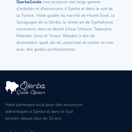
DjerbaGuide
vous propose une large gamme
d'activités et d'excursions à Djerba et dans le sud de
la Tunisie. Visite guidée du marché de Houmt Souk, la
Synagogue de la Ghriba, le street art de Djerbahood,
excursions dans le désert à Ksar Ghilane, Tataouine,
Matmata, Douz et Tozeur. Balades à dos de
dromadaire, quad, jet-ski, parachute et sorties en mer
avec des guides professionnels.
Votre partenaire local pour des excursions
authentiques a Djerba et dans le Sud
tunisien depuis plus de 10 ans.