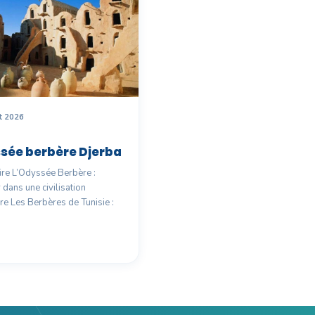
et 2026
sée berbère Djerba
e L’Odyssée Berbère :
 dans une civilisation
re Les Berbères de Tunisie :