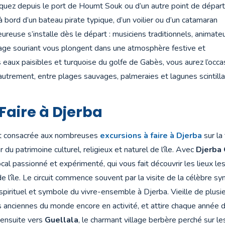
quez depuis le port de Houmt Souk ou d’un autre point de départ
 à bord d’un bateau pirate typique, d’un voilier ou d’un catamaran
ureuse s’installe dès le départ : musiciens traditionnels, animate
age souriant vous plongent dans une atmosphère festive et
es eaux paisibles et turquoise du golfe de Gabès, vous aurez l’occa
n autrement, entre plages sauvages, palmeraies et lagunes scintill
Faire à Djerba
nt consacrée aux nombreuses
excursions à faire à Djerba
sur la
 du patrimoine culturel, religieux et naturel de l’île. Avec
Djerba
al passionné et expérimenté, qui vous fait découvrir les lieux l
de l’île. Le circuit commence souvent par la visite de la célèbre 
u spirituel et symbole du vivre-ensemble à Djerba. Vieille de plusie
 anciennes du monde encore en activité, et attire chaque année 
z ensuite vers
Guellala
, le charmant village berbère perché sur les