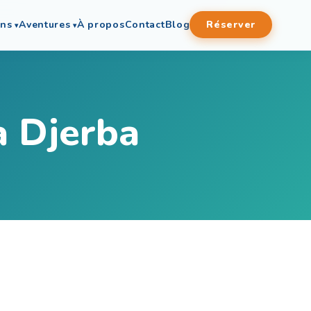
ons
Aventures
À propos
Contact
Blog
Réserver
à Djerba