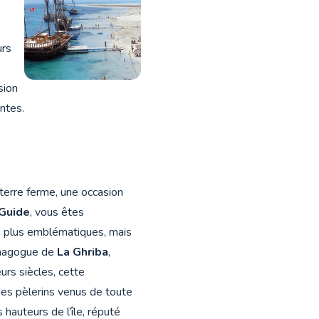
urs
sion
antes.
 terre ferme, une occasion
 Guide
, vous êtes
es plus emblématiques, mais
synagogue de
La Ghriba
,
urs siècles, cette
des pèlerins venus de toute
 hauteurs de l’île, réputé