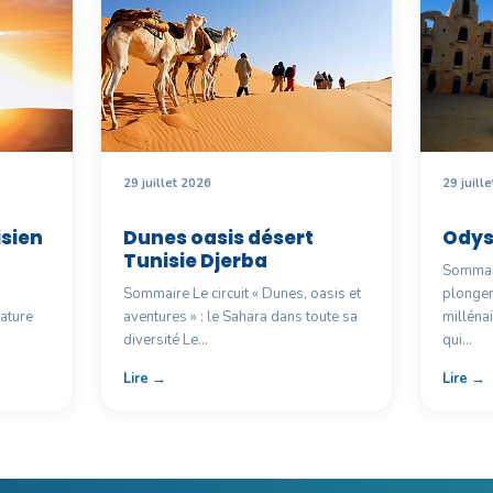
29 juillet 2026
29 juill
sien
Dunes oasis désert
Odys
Tunisie Djerba
Sommair
d
Sommaire Le circuit « Dunes, oasis et
plonger
nature
aventures » : le Sahara dans toute sa
millénai
diversité Le…
qui…
Lire →
Lire →