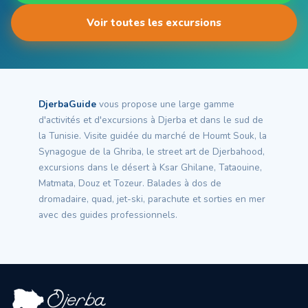
Voir toutes les excursions
DjerbaGuide
vous propose une large gamme
d'activités et d'excursions à Djerba et dans le sud de
la Tunisie. Visite guidée du marché de Houmt Souk, la
Synagogue de la Ghriba, le street art de Djerbahood,
excursions dans le désert à Ksar Ghilane, Tataouine,
Matmata, Douz et Tozeur. Balades à dos de
dromadaire, quad, jet-ski, parachute et sorties en mer
avec des guides professionnels.