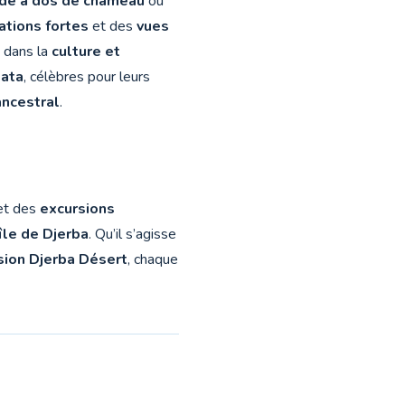
de à dos de chameau
ou
ations fortes
et des
vues
t dans la
culture et
ata
, célèbres pour leurs
ancestral
.
t des
excursions
île de Djerba
. Qu’il s’agisse
sion Djerba Désert
, chaque