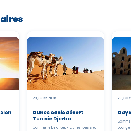
laires
29 juillet 2026
29 juill
sien
Dunes oasis désert
Odys
Tunisie Djerba
Sommair
d
Sommaire Le circuit « Dunes, oasis et
plonger