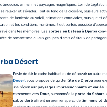
 turquoise, air marin et paysages magnifiques. Loin de l’agitation
 se relaxer et s’évader. Tout au long de la croisière, plusieurs act
ents de farniente au soleil, animations conviviales, musique et 
 saison et les conditions maritimes, il est parfois possible d’aperc
ravé dans les mémoires. Les
sorties en bateau à Djerba
convi
quête de romantisme ou aux groupes d’amis désireux de partager 
erba Désert
Envie de fuir le cadre habituel et de découvrir un autre m
Désert
vous propose de quitter l’
île de Djerba
pour exp
une région aux
paysages impressionnants et variés
.
commence vers
Douz
, surnommée la
porte du Sahara
,
sable doré
offrent un premier aperçu de l’
immensité d