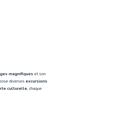
ages magnifiques
et son
pose diverses
excursions
te culturelle
, chaque