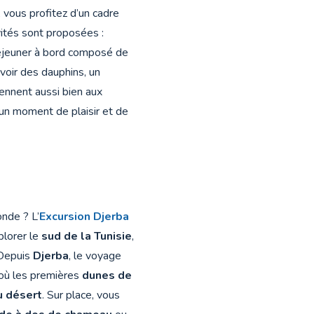
, vous profitez d’un cadre
ivités sont proposées :
déjeuner à bord composé de
evoir des dauphins, un
ennent aussi bien aux
un moment de plaisir et de
onde ? L’
Excursion Djerba
lorer le
sud de la Tunisie
,
 Depuis
Djerba
, le voyage
 où les premières
dunes de
u désert
. Sur place, vous