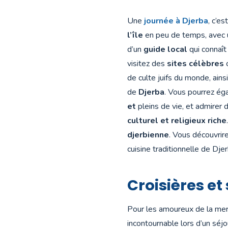
Une
journée à Djerba
, c’e
l’île
en peu de temps, avec
d’un
guide local
qui connaît 
visitez des
sites célèbres
de culte juifs du monde, ain
de
Djerba
. Vous pourrez ég
et
pleins de vie, et admirer
culturel et religieux riche
djerbienne
. Vous découvrir
cuisine traditionnelle de Dj
Croisières et
Pour les amoureux de la mer
incontournable lors d’un séjo