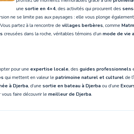
profitez de moments mémorables grâce à une
promena
une
sortie en 4×4
, des activités qui procurent des
sens
ursion ne se limite pas aux paysages : elle vous plonge égalemen
 Vous partez à la rencontre de
villages berbères
, comme
Matm
es
creusées dans la roche, véritables témoins d’un
mode de vie 
 opter pour une
expertise locale
, des
guides professionnels
e
es
qui mettent en valeur le
patrimoine naturel et culturel
de l’
née à Djerba
, d’une
sortie en bateau à Djerba
ou d’une
Excur
vous faire découvrir le
meilleur de Djerba
.