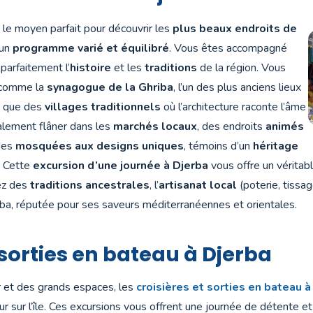
st le moyen parfait pour découvrir les
plus beaux endroits de
 un
programme varié et équilibré
. Vous êtes accompagné
parfaitement l’
histoire
et les
traditions
de la région. Vous
comme la
synagogue de la Ghriba
, l’un des plus anciens lieux
si que des
villages traditionnels
où l’architecture raconte l’âme
alement flâner dans les
marchés locaux
, des endroits
animés
 des
mosquées aux designs uniques
, témoins d’un
héritage
. Cette
excursion d’une journée à Djerba
vous offre un véritab
ez des
traditions ancestrales
, l’
artisanat local
(poterie, tissag
erba, réputée pour ses saveurs méditerranéennes et orientales.
 sorties en bateau à Djerba
 et des grands espaces, les
croisières et sorties en bateau à
ur sur l’île. Ces excursions vous offrent une journée de détente 