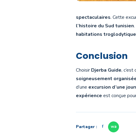
spectaculaires
. Cette exc
l’histoire du Sud tunisien
.
habitations troglodytiqu
Conclusion
Choisir
Djerba Guide
, c’est
soigneusement organisé
d’une
excursion d’une jour
expérience
est conçue pour 
Partager :
f
wa