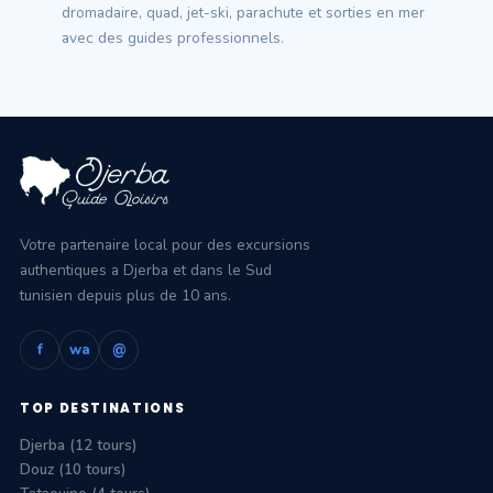
dromadaire, quad, jet-ski, parachute et sorties en mer
avec des guides professionnels.
Votre partenaire local pour des excursions
authentiques a Djerba et dans le Sud
tunisien depuis plus de 10 ans.
f
wa
@
TOP DESTINATIONS
Djerba (12 tours)
Douz (10 tours)