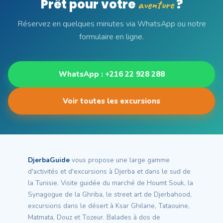
Prêt pour votre
?
aventure
Réservez en quelques minutes via WhatsApp ou notre
formulaire en ligne.
WhatsApp : +216 22 928 288
Voir toutes les excursions
DjerbaGuide
vous propose une large gamme
d'activités et d'excursions à Djerba et dans le sud de
la Tunisie. Visite guidée du marché de Houmt Souk, la
Synagogue de la Ghriba, le street art de Djerbahood,
excursions dans le désert à Ksar Ghilane, Tataouine,
Matmata, Douz et Tozeur. Balades à dos de