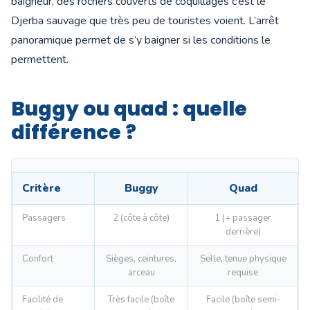
baigneur, des rochers couverts de coquillages c’est le
Djerba sauvage que très peu de touristes voient. L’arrêt
panoramique permet de s’y baigner si les conditions le
permettent.
Buggy ou quad : quelle
différence ?
Critère
Buggy
Quad
Passagers
2 (côte à côte)
1 (+ passager
derrière)
Confort
Sièges, ceintures,
Selle, tenue physique
arceau
requise
Facilité de
Très facile (boîte
Facile (boîte semi-